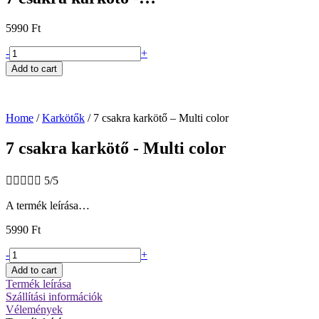
5990
Ft
7
-
+
csakra
Add to cart
karkötő
-
Multi
color
Home
/
Karkötők
/ 7 csakra karkötő – Multi color
quantity
7 csakra karkötő - Multi color





5/5
A termék leírása…
5990
Ft
7
-
+
csakra
Add to cart
karkötő
Termék leírása
-
Szállítási információk
Multi
Vélemények
color