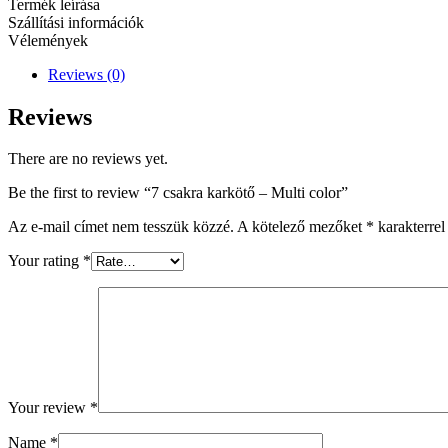
Termék leírása
quantity
Szállítási információk
Vélemények
Reviews (0)
Reviews
There are no reviews yet.
Be the first to review “7 csakra karkötő – Multi color”
Az e-mail címet nem tesszük közzé.
A kötelező mezőket
*
karakterrel 
Your rating
*
Your review
*
Name
*