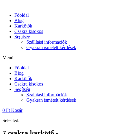
Skip
to
Főoldal
content
Blog
Karkötők
Csakra kisokos
Segítség
Szállítási információk
Gyakran ismételt kérdések
Menü
Főoldal
Blog
Karkötők
Csakra kisokos
Segítség
Szállítási információk
Gyakran ismételt kérdések
0
Ft
Kosár
Selected:
7 csakra karkötő -…