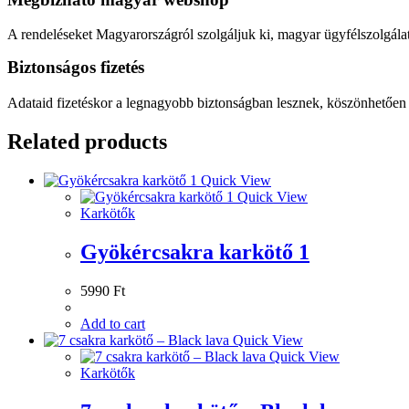
A rendeléseket Magyarországról szolgáljuk ki, magyar ügyfélszolgálat
Biztonságos fizetés
Adataid fizetéskor a legnagyobb biztonságban lesznek, köszönhetően 
Related products
Quick View
Quick View
Karkötők
Gyökércsakra karkötő 1
5990
Ft
Add to cart
Quick View
Quick View
Karkötők