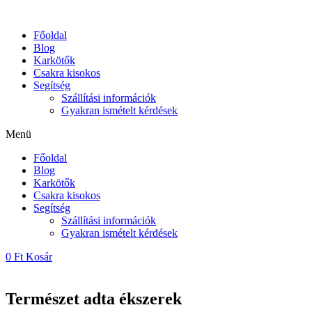
Skip
to
Főoldal
content
Blog
Karkötők
Csakra kisokos
Segítség
Szállítási információk
Gyakran ismételt kérdések
Menü
Főoldal
Blog
Karkötők
Csakra kisokos
Segítség
Szállítási információk
Gyakran ismételt kérdések
0
Ft
Kosár
Természet adta ékszerek