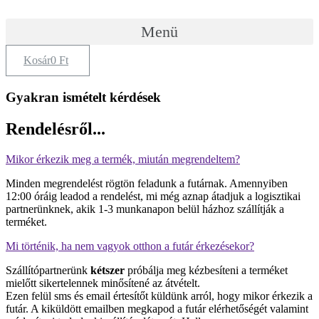
Skip
to
Menü
content
Kosár
0
Ft
Gyakran ismételt kérdések
Rendelésről...
Mikor érkezik meg a termék, miután megrendeltem?
Minden megrendelést rögtön feladunk a futárnak. Amennyiben
12:00 óráig leadod a rendelést, mi még aznap átadjuk a logisztikai
partnerünknek, akik 1-3 munkanapon belül házhoz szállítják a
terméket.
Mi történik, ha nem vagyok otthon a futár érkezésekor?
Szállítópartnerünk
kétszer
próbálja meg kézbesíteni a terméket
mielőtt sikertelennek minősítené az átvételt.
Ezen felül sms és email értesítőt küldünk arról, hogy mikor érkezik a
futár. A kiküldött emailben megkapod a futár elérhetőségét valamint