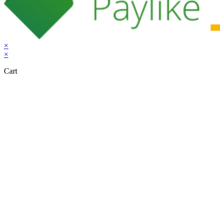
×
×
Cart