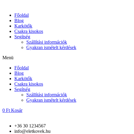
Skip
to
Főoldal
content
Blog
Karkötők
Csakra kisokos
Segítség
Szállítási információk
Gyakran ismételt kérdések
Menü
Főoldal
Blog
Karkötők
Csakra kisokos
Segítség
Szállítási információk
Gyakran ismételt kérdések
0
Ft
Kosár
+36 30 1234567
info@eletkovek.hu