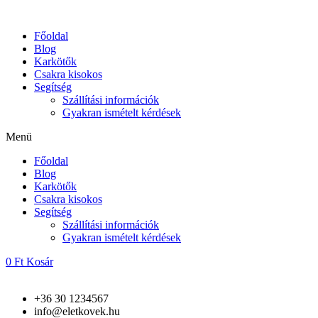
Skip
to
Főoldal
content
Blog
Karkötők
Csakra kisokos
Segítség
Szállítási információk
Gyakran ismételt kérdések
Menü
Főoldal
Blog
Karkötők
Csakra kisokos
Segítség
Szállítási információk
Gyakran ismételt kérdések
0
Ft
Kosár
+36 30 1234567
info@eletkovek.hu