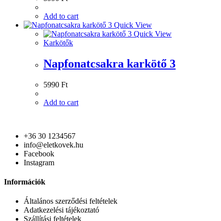
Add to cart
Quick View
Quick View
Karkötők
Napfonatcsakra karkötő 3
5990
Ft
Add to cart
+36 30 1234567
info@eletkovek.hu
Facebook
Instagram
Információk
Általános szerződési feltételek
Adatkezelési tájékoztató
Szállítási feltételek