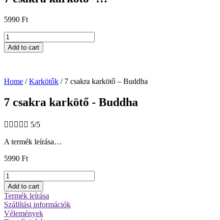
5990
Ft
7
csakra
Add to cart
karkötő
-
Buddha
quantity
Home
/
Karkötők
/ 7 csakra karkötő – Buddha
7 csakra karkötő - Buddha





5/5
A termék leírása…
5990
Ft
7
csakra
Add to cart
karkötő
Termék leírása
-
Szállítási információk
Buddha
Vélemények
quantity