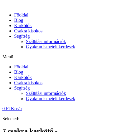
Skip
to
Főoldal
content
Blog
Karkötők
Csakra kisokos
Segítség
Szállítási információk
Gyakran ismételt kérdések
Menü
Főoldal
Blog
Karkötők
Csakra kisokos
Segítség
Szállítási információk
Gyakran ismételt kérdések
0
Ft
Kosár
Selected:
7 csakra karkötő -…