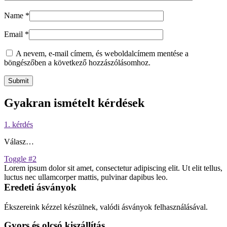
Name
*
Email
*
A nevem, e-mail címem, és weboldalcímem mentése a
böngészőben a következő hozzászólásomhoz.
Gyakran ismételt kérdések
1. kérdés
Válasz…
Toggle #2
Lorem ipsum dolor sit amet, consectetur adipiscing elit. Ut elit tellus,
luctus nec ullamcorper mattis, pulvinar dapibus leo.
Eredeti ásványok
Ékszereink kézzel készülnek, valódi ásványok felhasználásával.
Gyors és olcsó kiszállítás