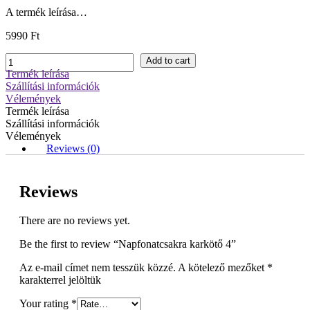
A termék leírása…
5990
Ft
Napfonatcsakra
Add to cart
karkötő
Termék leírása
4
Szállítási információk
quantity
Vélemények
Termék leírása
Szállítási információk
Vélemények
Reviews (0)
Reviews
There are no reviews yet.
Be the first to review “Napfonatcsakra karkötő 4”
Az e-mail címet nem tesszük közzé.
A kötelező mezőket
*
karakterrel jelöltük
Your rating
*