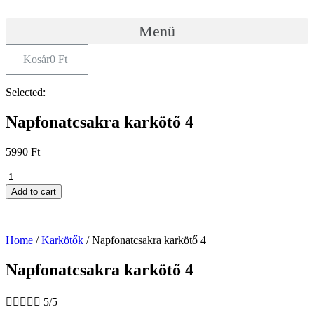
Skip
to
Menü
content
Kosár
0
Ft
Selected:
Napfonatcsakra karkötő 4
5990
Ft
Napfonatcsakra
karkötő
Add to cart
4
quantity
Home
/
Karkötők
/ Napfonatcsakra karkötő 4
Napfonatcsakra karkötő 4





5/5