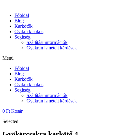
Skip
to
Főoldal
content
Blog
Karkötők
Csakra kisokos
Segítség
Szállítási információk
Gyakran ismételt kérdések
Menü
Főoldal
Blog
Karkötők
Csakra kisokos
Segítség
Szállítási információk
Gyakran ismételt kérdések
0
Ft
Kosár
Selected:
Gyökércsakra karkötő 4