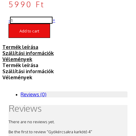
5990
Ft
Gyökércsakra
-
+
karkötő
4
Add to cart
quantity
Termék leírása
Szállítási információk
Vélemények
Termék leírása
Szállítási információk
Vélemények
Reviews (0)
Reviews
There are no reviews yet.
Be the first to review “Gyökércsakra karkötő 4”