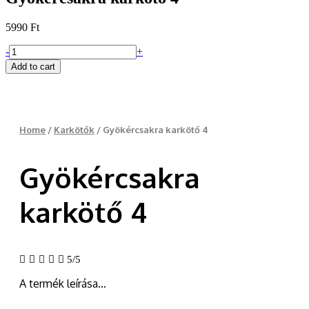
5990
Ft
Gyökércsakra
-
+
karkötő
Add to cart
4
quantity
Home
/
Karkötők
/ Gyökércsakra karkötő 4
Gyökércsakra
karkötő 4





5/5
A termék leírása…