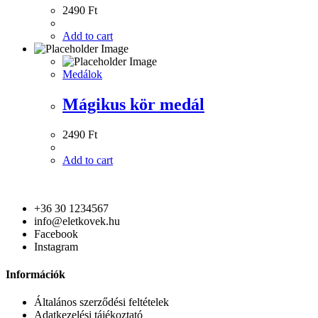
2490
Ft
Add to cart
Medálok
Mágikus kör medál
2490
Ft
Add to cart
+36 30 1234567
info@eletkovek.hu
Facebook
Instagram
Információk
Általános szerződési feltételek
Adatkezelési tájékoztató