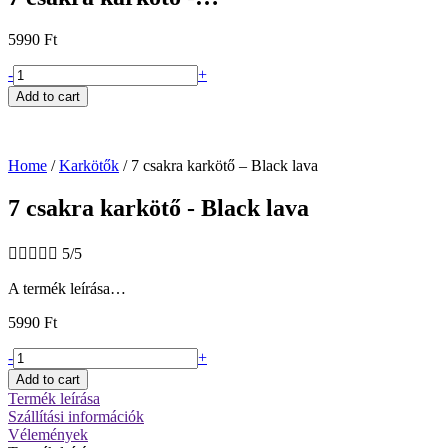
5990
Ft
7
-
+
csakra
Add to cart
karkötő
-
Black
lava
Home
/
Karkötők
/ 7 csakra karkötő – Black lava
quantity
7 csakra karkötő - Black lava





5/5
A termék leírása…
5990
Ft
7
-
+
csakra
Add to cart
karkötő
Termék leírása
-
Szállítási információk
Black
Vélemények
lava