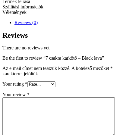
Termék leírása
quantity
Szállítási információk
Vélemények
Reviews (0)
Reviews
There are no reviews yet.
Be the first to review “7 csakra karkötő – Black lava”
Az e-mail címet nem tesszük közzé.
A kötelező mezőket
*
karakterrel jelöltük
Your rating
*
Your review
*