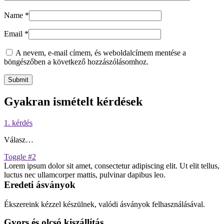
Name
*
Email
*
A nevem, e-mail címem, és weboldalcímem mentése a
böngészőben a következő hozzászólásomhoz.
Gyakran ismételt kérdések
1. kérdés
Válasz…
Toggle #2
Lorem ipsum dolor sit amet, consectetur adipiscing elit. Ut elit tellus,
luctus nec ullamcorper mattis, pulvinar dapibus leo.
Eredeti ásványok
Ékszereink kézzel készülnek, valódi ásványok felhasználásával.
Gyors és olcsó kiszállítás