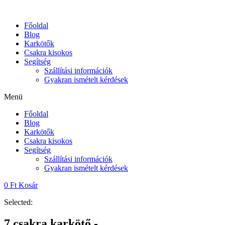
Skip
to
Főoldal
content
Blog
Karkötők
Csakra kisokos
Segítség
Szállítási információk
Gyakran ismételt kérdések
Menü
Főoldal
Blog
Karkötők
Csakra kisokos
Segítség
Szállítási információk
Gyakran ismételt kérdések
0
Ft
Kosár
Selected:
7 csakra karkötő -…